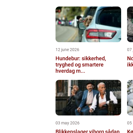
12 june 2026
07 
Hundebur: sikkerhed,
Ndt en praktisk
tryghed og smartere
ik
hverdag m...
03 may 2026
05 
Blikkenslager viborg sådan
Kø