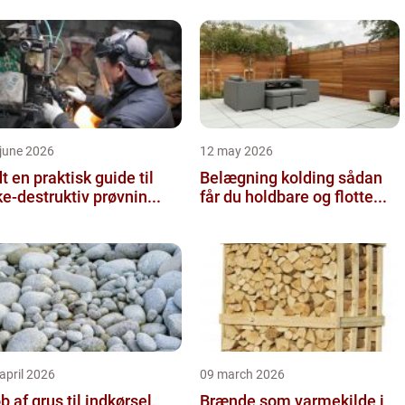
june 2026
12 may 2026
 guide til
Belægning kolding sådan
ke-destruktiv prøvnin...
får du holdbare og flotte...
april 2026
09 march 2026
b af grus til indkørsel,
Brænde som varmekilde i