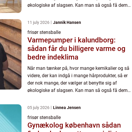
økologiske af slagsen. Kan man så også få dem
biodynamiske og fair trade, så tager man da også
den slags med,...
11 july 2026
Jannik Hansen
frisør stensballe
Varmepumper i kalundborg:
sådan får du billigere varme og
bedre indeklima
Når man tænker på, hvor mange kemikalier og så
videre, der kan indgå i mange hårprodukter, så er
der nok mange, der vælger at benytte sig af
økologiske af slagsen. Kan man så også få dem
biodynamiske og fair trade, så tager man da også
den slags med,...
05 july 2026
Linnea Jensen
frisør stensballe
Gynækolog københavn sådan