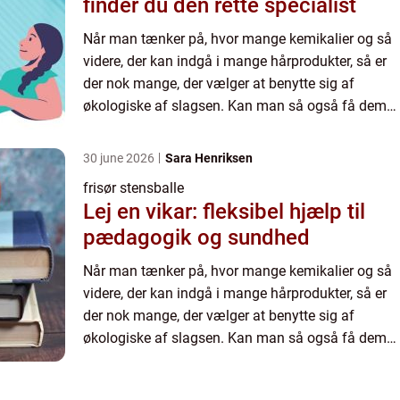
finder du den rette specialist
Når man tænker på, hvor mange kemikalier og så
videre, der kan indgå i mange hårprodukter, så er
der nok mange, der vælger at benytte sig af
økologiske af slagsen. Kan man så også få dem
biodynamiske og fair trade, så tager man da også
den slags med,...
30 june 2026
Sara Henriksen
frisør stensballe
Lej en vikar: fleksibel hjælp til
pædagogik og sundhed
Når man tænker på, hvor mange kemikalier og så
videre, der kan indgå i mange hårprodukter, så er
der nok mange, der vælger at benytte sig af
økologiske af slagsen. Kan man så også få dem
biodynamiske og fair trade, så tager man da også
den slags med,...