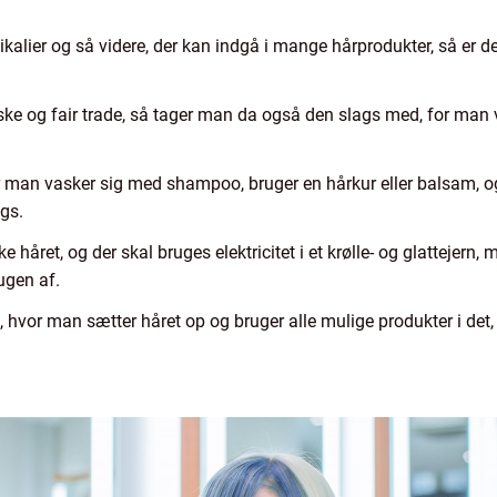
lier og så videre, der kan indgå i mange hårprodukter, så er d
og fair trade, så tager man da også den slags med, for man vil
 man vasker sig med shampoo, bruger en hårkur eller balsam, og
gs.
e håret, og der skal bruges elektricitet i et krølle- og glatteje
ugen af.
vor man sætter håret op og bruger alle mulige produkter i det,