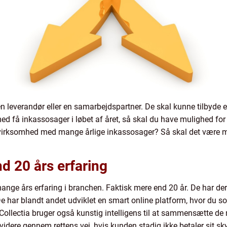
 leverandør eller en samarbejdspartner. De skal kunne tilbyde en
d få inkassosager i løbet af året, så skal du have mulighed for 
 virksomhed med mange årlige inkassosager? Så skal det være muli
nd 20 års erfaring
mange års erfaring i branchen. Faktisk mere end 20 år. De har d
 De har blandt andet udviklet en smart online platform, hvor du
Collectia bruger også kunstig intelligens til at sammensætte de 
videre gennem rettens vej, hvis kunden stadig ikke betaler sit sk