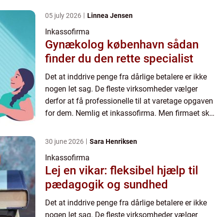
penge...
05 july 2026
Linnea Jensen
Inkassofirma
Gynækolog københavn sådan
finder du den rette specialist
Det at inddrive penge fra dårlige betalere er ikke
nogen let sag. De fleste virksomheder vælger
derfor at få professionelle til at varetage opgaven
for dem. Nemlig et inkassofirma. Men firmaet skal
også have stor erfaring med at det at inddrive
penge...
30 june 2026
Sara Henriksen
Inkassofirma
Lej en vikar: fleksibel hjælp til
pædagogik og sundhed
Det at inddrive penge fra dårlige betalere er ikke
nogen let sag. De fleste virksomheder vælger