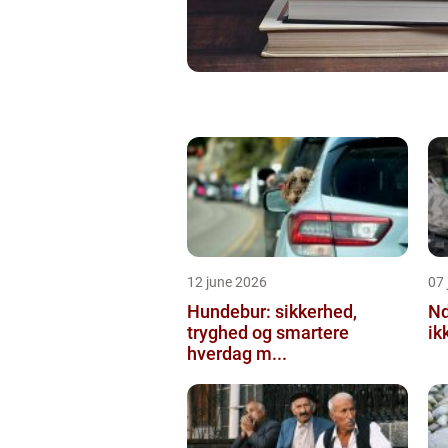
12 june 2026
07 
Hundebur: sikkerhed,
Ndt en praktisk
tryghed og smartere
ik
hverdag m...