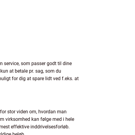
 service, som passer godt til dine
kun at betale pr. sag, som du
gt for dig at spare lidt ved f.eks. at
erfor stor viden om, hvordan man
 som virksomhed kan følge med i hele
mest effektive inddrivelsesforløb.
yldige beløb.