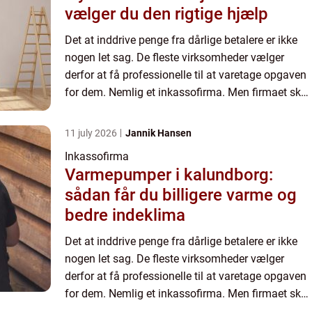
vælger du den rigtige hjælp
Det at inddrive penge fra dårlige betalere er ikke
nogen let sag. De fleste virksomheder vælger
derfor at få professionelle til at varetage opgaven
for dem. Nemlig et inkassofirma. Men firmaet skal
også have stor erfaring med at det at inddrive
penge...
11 july 2026
Jannik Hansen
Inkassofirma
Varmepumper i kalundborg:
sådan får du billigere varme og
bedre indeklima
Det at inddrive penge fra dårlige betalere er ikke
nogen let sag. De fleste virksomheder vælger
derfor at få professionelle til at varetage opgaven
for dem. Nemlig et inkassofirma. Men firmaet skal
også have stor erfaring med at det at inddrive