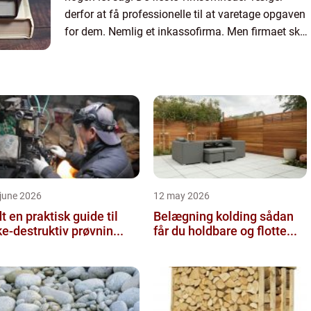
derfor at få professionelle til at varetage opgaven
for dem. Nemlig et inkassofirma. Men firmaet skal
også have stor erfaring med at det at inddrive
penge...
june 2026
12 may 2026
 guide til
Belægning kolding sådan
ke-destruktiv prøvnin...
får du holdbare og flotte...