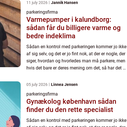
11 july 2026
Jannik Hansen
parkeringsfirma
Varmepumper i kalundborg:
sådan får du billigere varme og
bedre indeklima
Sådan en kontrol med parkeringen kommer jo ikke
af sig selv, og det er jo fint nok, at der er nogle, der
siger, hvordan og hvorledes man må parkere, men
hvis det bare er deres mening om det, så har det jo
ikke den store autoritet. Det skal være en of...
05 july 2026
Linnea Jensen
parkeringsfirma
Gynækolog københavn sådan
finder du den rette specialist
Sådan en kontrol med parkeringen kommer jo ikke