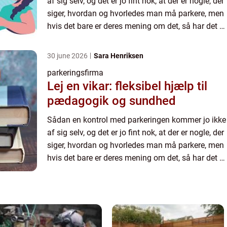
af sig selv, og det er jo fint nok, at der er nogle, der
siger, hvordan og hvorledes man må parkere, men
hvis det bare er deres mening om det, så har det jo
ikke den store autoritet. Det skal være en of...
30 june 2026
Sara Henriksen
parkeringsfirma
Lej en vikar: fleksibel hjælp til
pædagogik og sundhed
Sådan en kontrol med parkeringen kommer jo ikke
af sig selv, og det er jo fint nok, at der er nogle, der
siger, hvordan og hvorledes man må parkere, men
hvis det bare er deres mening om det, så har det jo
ikke den store autoritet. Det skal være en of...