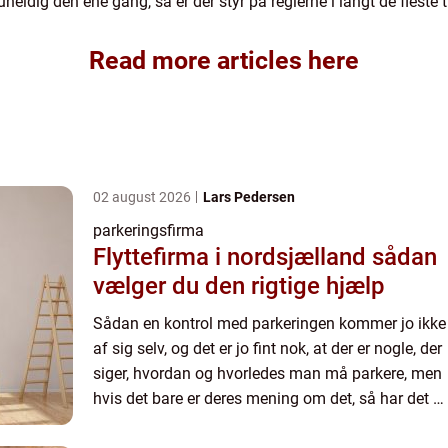
ldig den ene gang, så er der styr på reglerne i langt de fleste t
Read more articles here
02 august 2026
Lars Pedersen
parkeringsfirma
Flyttefirma i nordsjælland sådan
vælger du den rigtige hjælp
Sådan en kontrol med parkeringen kommer jo ikke
af sig selv, og det er jo fint nok, at der er nogle, der
siger, hvordan og hvorledes man må parkere, men
hvis det bare er deres mening om det, så har det jo
ikke den store autoritet. Det skal være en of...