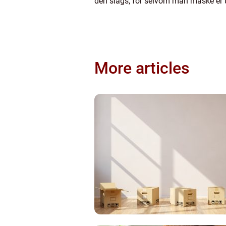
den slags, for selvom man måske er uhe
More articles