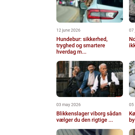
12 june 2026
07 
Hundebur: sikkerhed,
Ndt en praktisk
tryghed og smartere
ik
hverdag m...
03 may 2026
05 
Blikkenslager viborg sådan
Kø
vælger du den rigtige ...