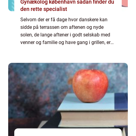
Gynækolog københavn sådan finder du
den rette specialist
Selvom der er få dage hvor danskere kan
sidde på terrassen om aftenen og nyde
solen, de lange aftener i godt selskab med
venner og familie og have gang i grillen, er
det at have en terrasse noget de fleste
ønsker. Det er noget de fleste går i gang
me...