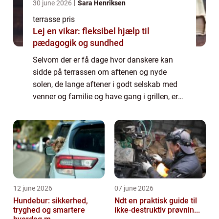
30 june 2026
Sara Henriksen
terrasse pris
Lej en vikar: fleksibel hjælp til
pædagogik og sundhed
Selvom der er få dage hvor danskere kan
sidde på terrassen om aftenen og nyde
solen, de lange aftener i godt selskab med
venner og familie og have gang i grillen, er
det at have en terrasse noget de fleste
ønsker. Det er noget de fleste går i gang
me...
12 june 2026
07 june 2026
Hundebur: sikkerhed,
Ndt en praktisk guide til
tryghed og smartere
ikke-destruktiv prøvnin...