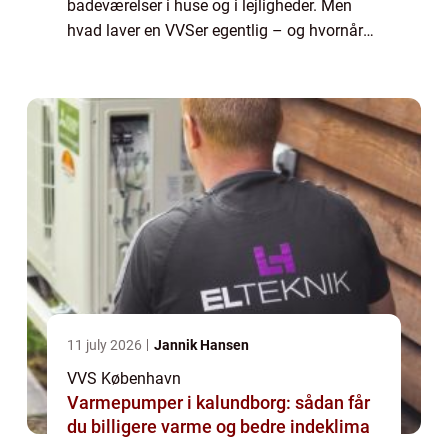
badeværelser i huse og i lejligheder. Men
hvad laver en VVSer egentlig – og hvornår
har man brug for en autoriseret VVSer?
Ista...
11 july 2026
Jannik Hansen
VVS København
Varmepumper i kalundborg: sådan får
du billigere varme og bedre indeklima