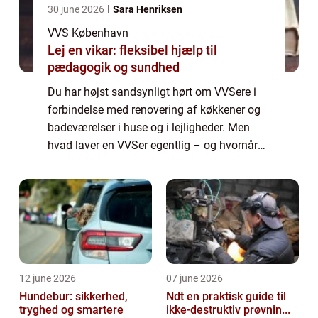
30 june 2026
Sara Henriksen
VVS København
Lej en vikar: fleksibel hjælp til
pædagogik og sundhed
Du har højst sandsynligt hørt om VVSere i
forbindelse med renovering af køkkener og
badeværelser i huse og i lejligheder. Men
hvad laver en VVSer egentlig – og hvornår
har man brug for en autoriseret VVSer?
Ista...
12 june 2026
07 june 2026
Hundebur: sikkerhed,
Ndt en praktisk guide til
tryghed og smartere
ikke-destruktiv prøvnin...