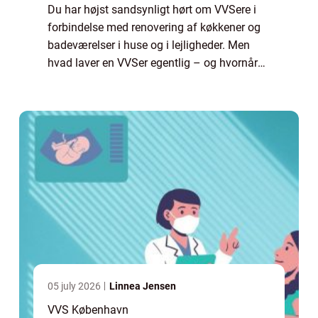
Du har højst sandsynligt hørt om VVSere i
forbindelse med renovering af køkkener og
badeværelser i huse og i lejligheder. Men
hvad laver en VVSer egentlig – og hvornår
har man brug for en autoriseret VVSer?
Ista...
05 july 2026
Linnea Jensen
VVS København