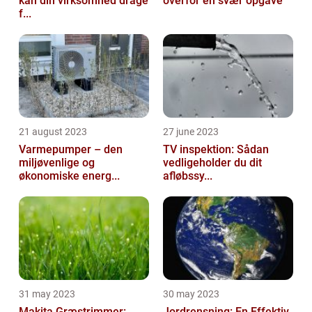
kan din virksomhed drage
overfor en svær opgave
f...
21 august 2023
27 june 2023
Varmepumper – den
TV inspektion: Sådan
miljøvenlige og
vedligeholder du dit
økonomiske energ...
afløbssy...
31 may 2023
30 may 2023
Makita Græstrimmer:
Jordrensning: En Effektiv