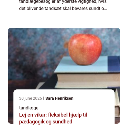
tandlægebesøg er af yderste vigtighed, hvis
det blivende tandsæt skal bevares sundt og
intakt hele livet igennem. Men hvor de fleste
af os opretholder det første bud, er der
mange som vælger ...
30 june 2026
Sara Henriksen
tandlæge
Lej en vikar: fleksibel hjælp til
pædagogik og sundhed