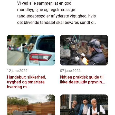
Vi ved alle sammen, at en god
mundhygiejne og regelmæssige
tandlægebesøg er af yderste vigtighed, hvis
det blivende tandsæt skal bevares sundt og
intakt hele livet igennem. Men hvor de fleste
af os opretholder det første bud, er der
mange som vælger ...
12 june 2026
07 june 2026
Hundebur: sikkerhed,
Ndt en praktisk guide til
tryghed og smartere
ikke-destruktiv prøvnin...
hverdag m...