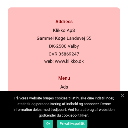
Address
web:
www.klikko.dk
Menu
Ads
About Us
På vores website bruges cookies til at huske dine indstillinger,
Cookies
statistik og personalisering af indhold og annoncer. Denne
information deles med tredjepart. Ved fortsat brug af websiden
Contact
godkender du cookiepolitikken.
Sitemap
Ok
Privatlivspolitik