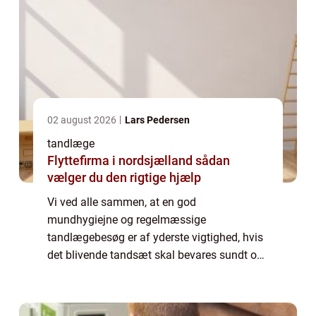
02 august 2026
Lars Pedersen
tandlæge
Flyttefirma i nordsjælland sådan
vælger du den rigtige hjælp
Vi ved alle sammen, at en god
mundhygiejne og regelmæssige
tandlægebesøg er af yderste vigtighed, hvis
det blivende tandsæt skal bevares sundt og
intakt hele livet igennem. Men hvor de fleste
af os opretholder det første bud, er der
mange som vælger ...