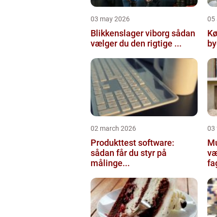
03 may 2026
05 
Blikkenslager viborg sådan
Kø
vælger du den rigtige ...
02 march 2026
03
Produkttest software:
Mur
sådan får du styr på
væ
målinge...
fa