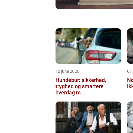
12 june 2026
07 
Hundebur: sikkerhed,
Ndt en praktisk
tryghed og smartere
ik
hverdag m...