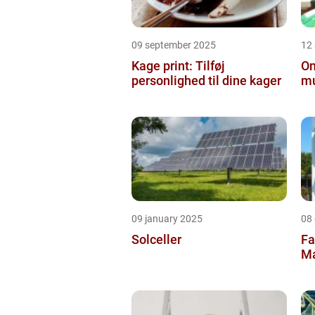
09 september 2025
12
Kage print: Tilføj
On
personlighed til dine kager
mu
09 january 2025
08
Solceller
Fa
Ma