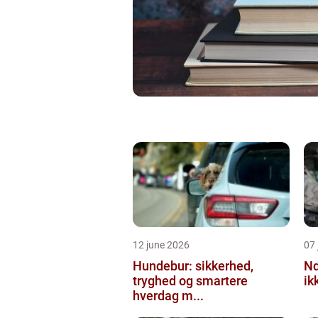
12 june 2026
07 
Hundebur: sikkerhed,
Ndt en praktisk
tryghed og smartere
ik
hverdag m...