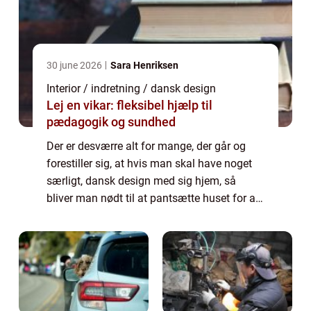
30 june 2026
Sara Henriksen
Interior / indretning / dansk design
Lej en vikar: fleksibel hjælp til
pædagogik og sundhed
Der er desværre alt for mange, der går og
forestiller sig, at hvis man skal have noget
særligt, dansk design med sig hjem, så
bliver man nødt til at pantsætte huset for at
få råd til det – og hvor skal man så have det
danske design stående? Men...