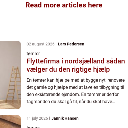
Read more articles here
02 august 2026
Lars Pedersen
tømrer
Flyttefirma i nordsjælland sådan
vælger du den rigtige hjælp
En tømrer kan hjælpe med at bygge nyt, renovere
det gamle og hjælpe med at lave en tilbygning til
den eksisterende ejendom. En tømrer er derfor
fagmanden du skal gå til, når du skal have
realiseret et af dine drømmeprojekter. Det er en
fordel at invo...
11 july 2026
Jannik Hansen
tømrer