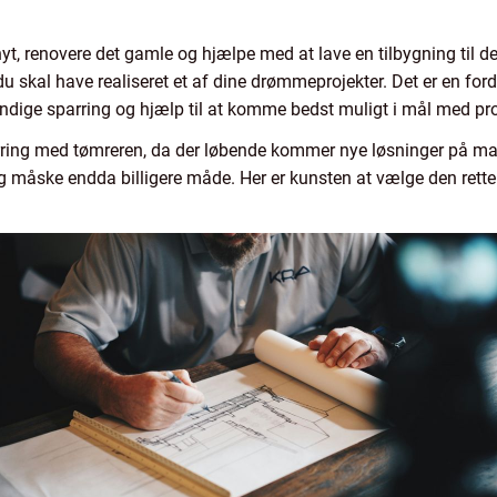
t, renovere det gamle og hjælpe med at lave en tilbygning til d
u skal have realiseret et af dine drømmeprojekter. Det er en fordel
endige sparring og hjælp til at komme bedst muligt i mål med pro
arring med tømreren, da der løbende kommer nye løsninger på m
g måske endda billigere måde. Her er kunsten at vælge den rette 