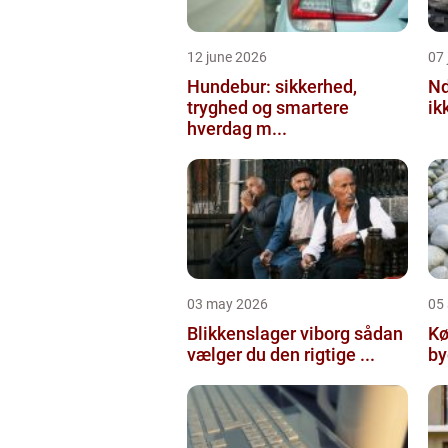
12 june 2026
07 
Hundebur: sikkerhed,
Ndt en praktisk
tryghed og smartere
ik
hverdag m...
03 may 2026
05 
Blikkenslager viborg sådan
Kø
vælger du den rigtige ...