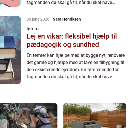
fagmanden du skal gå til, når du skal have
realiseret et af dine drømmeprojekter. Det er en
fordel at invo...
30 june 2026
Sara Henriksen
tømrer
Lej en vikar: fleksibel hjælp til
pædagogik og sundhed
En tømrer kan hjælpe med at bygge nyt, renovere
det gamle og hjælpe med at lave en tilbygning til
den eksisterende ejendom. En tømrer er derfor
fagmanden du skal gå til, når du skal have
realiseret et af dine drømmeprojekter. Det er en
fordel at invo...