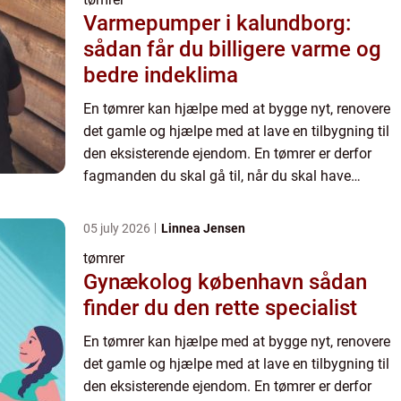
Varmepumper i kalundborg:
sådan får du billigere varme og
bedre indeklima
En tømrer kan hjælpe med at bygge nyt, renovere
det gamle og hjælpe med at lave en tilbygning til
den eksisterende ejendom. En tømrer er derfor
fagmanden du skal gå til, når du skal have
realiseret et af dine drømmeprojekter. Det er en
fordel at invo...
05 july 2026
Linnea Jensen
tømrer
Gynækolog københavn sådan
finder du den rette specialist
En tømrer kan hjælpe med at bygge nyt, renovere
det gamle og hjælpe med at lave en tilbygning til
den eksisterende ejendom. En tømrer er derfor