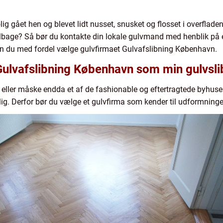
olig gået hen og blevet lidt nusset, snusket og flosset i overfla
ilbage? Så bør du kontakte din lokale gulvmand med henblik på
kan du med fordel vælge gulvfirmaet Gulvafslibning København.
Gulvafslibning København som min gulvsli
 eller måske endda et af de fashionable og eftertragtede byhuse
olig. Derfor bør du vælge et gulvfirma som kender til udformnin