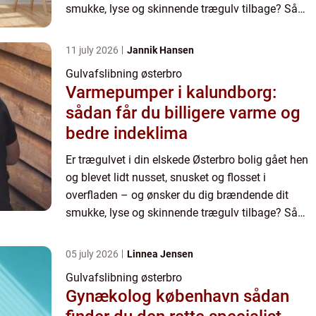
smukke, lyse og skinnende trægulv tilbage? Så
bør du kontakte din lokale gulvmand med henblik
på en grundig gul...
11 july 2026
Jannik Hansen
Gulvafslibning østerbro
Varmepumper i kalundborg:
sådan får du billigere varme og
bedre indeklima
Er trægulvet i din elskede Østerbro bolig gået hen
og blevet lidt nusset, snusket og flosset i
overfladen – og ønsker du dig brændende dit
smukke, lyse og skinnende trægulv tilbage? Så
bør du kontakte din lokale gulvmand med henblik
på en grundig gul...
05 july 2026
Linnea Jensen
Gulvafslibning østerbro
Gynækolog københavn sådan