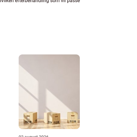
t hvilken efterbehandling som vil passe
02 august 2026