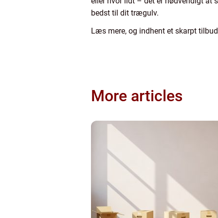
eller hvor lidt – det er nødvendigt at
bedst til dit trægulv.
Læs mere, og indhent et skarpt tilbu
More articles