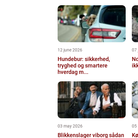
12 june 2026
07 
Hundebur: sikkerhed,
Ndt en praktisk
tryghed og smartere
ik
hverdag m...
03 may 2026
05 
Blikkenslager viborg sådan
Kø