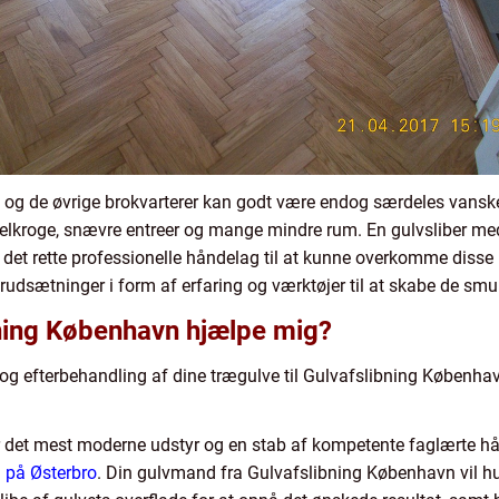
ro og de øvrige brokvarterer kan godt være endog særdeles vansk
ngelkroge, snævre entreer og mange mindre rum. En gulvsliber m
e det rette professionelle håndelag til at kunne overkomme disse 
udsætninger i form af erfaring og værktøjer til at skabe de smu
ning København hjælpe mig?
 og efterbehandling af dine trægulve til Gulvafslibning Københa
 det mest moderne udstyr og en stab af kompetente faglærte hån
g på Østerbro
. Din gulvmand fra Gulvafslibning København vil h