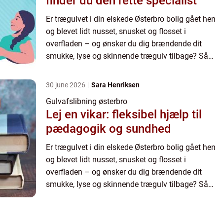
finder du den rette specialist
Er trægulvet i din elskede Østerbro bolig gået hen
og blevet lidt nusset, snusket og flosset i
overfladen – og ønsker du dig brændende dit
smukke, lyse og skinnende trægulv tilbage? Så
bør du kontakte din lokale gulvmand med henblik
på en grundig gul...
30 june 2026
Sara Henriksen
Gulvafslibning østerbro
Lej en vikar: fleksibel hjælp til
pædagogik og sundhed
Er trægulvet i din elskede Østerbro bolig gået hen
og blevet lidt nusset, snusket og flosset i
overfladen – og ønsker du dig brændende dit
smukke, lyse og skinnende trægulv tilbage? Så
bør du kontakte din lokale gulvmand med henblik
på en grundig gul...