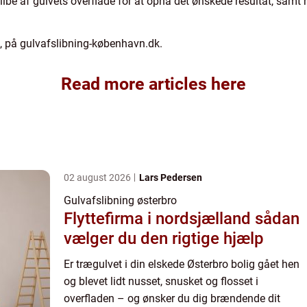
 slibe af gulvets overflade for at opnå det ønskede resultat, sam
d, på gulvafslibning-københavn.dk.
Read more articles here
02 august 2026
Lars Pedersen
Gulvafslibning østerbro
Flyttefirma i nordsjælland sådan
vælger du den rigtige hjælp
Er trægulvet i din elskede Østerbro bolig gået hen
og blevet lidt nusset, snusket og flosset i
overfladen – og ønsker du dig brændende dit