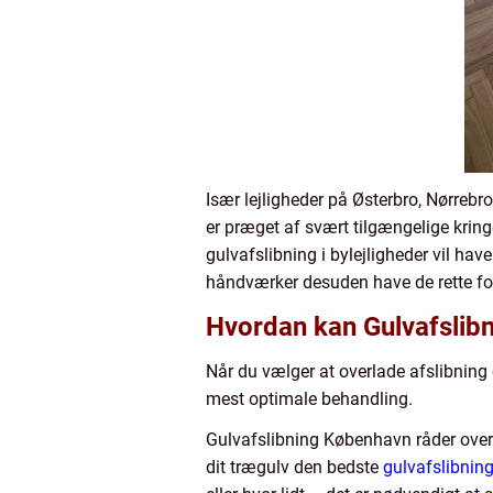
Især lejligheder på Østerbro, Nørreb
er præget af svært tilgængelige kri
gulvafslibning i bylejligheder vil hav
håndværker desuden have de rette for
Hvordan kan Gulvafslib
Når du vælger at overlade afslibning
mest optimale behandling.
Gulvafslibning København råder over
dit trægulv den bedste
gulvafslibnin