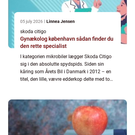
05 july 2026
Linnea Jensen
skoda citigo
Gynækolog københavn sådan finder du
den rette specialist
I kategorien mikrobiler lægger Skoda Citigo
sig i den absolutte spydspids. Siden sin
kåring som Årets Bil i Danmark i 2012 – en
titel, den lille, vævre edderkop delte med to
lignende biler i klassen, nemlig VW UP og
Seat...