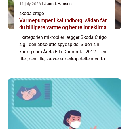
11 july 2026
Jannik Hansen
skoda citigo
Varmepumper i kalundborg: sådan får
du billigere varme og bedre indeklima
I kategorien mikrobiler lægger Skoda Citigo
sig i den absolutte spydspids. Siden sin
kåring som Årets Bil i Danmark i 2012 – en
titel, den lille, vævre edderkop delte med to
lignende biler i klassen, nemlig VW UP og
Seat...