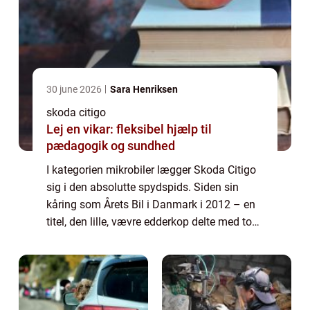
30 june 2026
Sara Henriksen
skoda citigo
Lej en vikar: fleksibel hjælp til
pædagogik og sundhed
I kategorien mikrobiler lægger Skoda Citigo
sig i den absolutte spydspids. Siden sin
kåring som Årets Bil i Danmark i 2012 – en
titel, den lille, vævre edderkop delte med to
lignende biler i klassen, nemlig VW UP og
Seat...