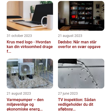
31 october 2023
21 august 2023
Krus med logo - Hvordan
Dødsbo: Når man står
kan din virksomhed drage
overfor en svær opgave
f...
21 august 2023
27 june 2023
Varmepumper – den
TV inspektion: Sådan
miljøvenlige og
vedligeholder du dit
økonomiske energ...
afløbssy...