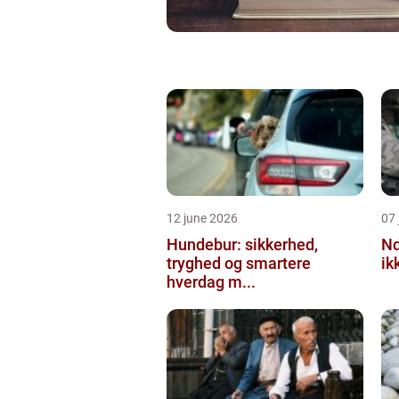
12 june 2026
07 
Hundebur: sikkerhed,
Ndt en praktisk
tryghed og smartere
ik
hverdag m...