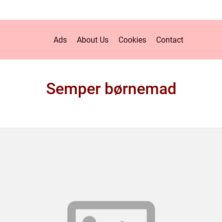
Ads
About Us
Cookies
Contact
Semper børnemad