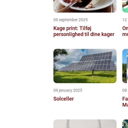
09 september 2025
12
Kage print: Tilføj
On
personlighed til dine kager
mu
09 january 2025
08
Solceller
Fa
Ma