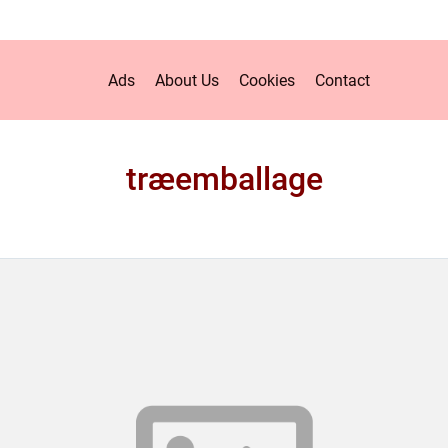
Ads
About Us
Cookies
Contact
træemballage