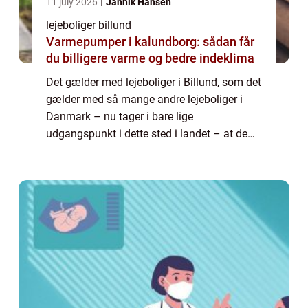
11 july 2026
Jannik Hansen
lejeboliger billund
Varmepumper i kalundborg: sådan får
du billigere varme og bedre indeklima
Det gælder med lejeboliger i Billund, som det
gælder med så mange andre lejeboliger i
Danmark – nu tager i bare lige
udgangspunkt i dette sted i landet – at de
ikke altid er ledige, når man har brug for det.
S&arin...