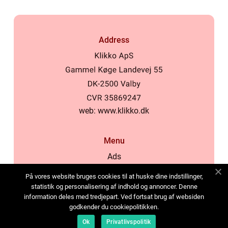
Address
web:
www.klikko.dk
Menu
Ads
About Us
På vores website bruges cookies til at huske dine indstillinger,
Cookies
statistik og personalisering af indhold og annoncer. Denne
information deles med tredjepart. Ved fortsat brug af websiden
Contact
godkender du cookiepolitikken.
Sitemap
Ok
Privatlivspolitik