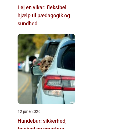
Lej en vikar: fleksibel
hjælp til pædagogik og
sundhed
12 june 2026
Hundebur: sikkerhed,
tryghed og smartere