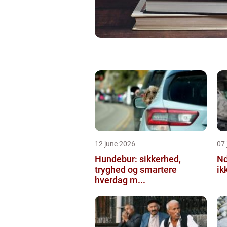
12 june 2026
07 
Hundebur: sikkerhed,
Ndt en praktisk
tryghed og smartere
ik
hverdag m...