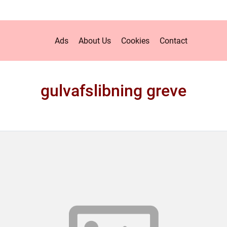
Ads
About Us
Cookies
Contact
gulvafslibning greve