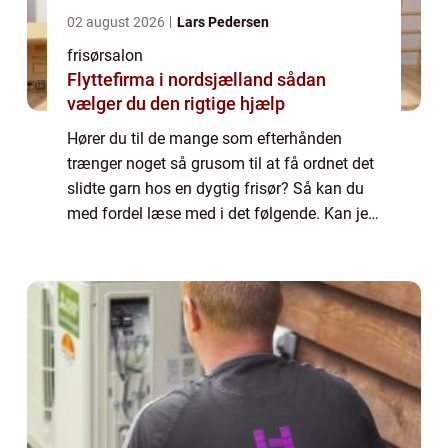
02 august 2026
Lars Pedersen
frisørsalon
Flyttefirma i nordsjælland sådan
vælger du den rigtige hjælp
Hører du til de mange som efterhånden
trænger noget så grusom til at få ordnet det
slidte garn hos en dygtig frisør? Så kan du
med fordel læse med i det følgende. Kan jeg
ikke bare selv klippe og farve mit hår? Det
kan på ingen måde anbefales selv at...