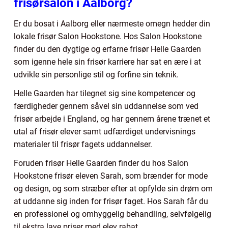
frisørsalon i Aalborg?
Er du bosat i Aalborg eller nærmeste omegn hedder din
lokale frisør Salon Hookstone. Hos Salon Hookstone
finder du den dygtige og erfarne frisør Helle Gaarden
som igenne hele sin frisør karriere har sat en ære i at
udvikle sin personlige stil og forfine sin teknik.
Helle Gaarden har tilegnet sig sine kompetencer og
færdigheder gennem såvel sin uddannelse som ved
frisør arbejde i England, og har gennem årene trænet et
utal af frisør elever samt udfærdiget undervisnings
materialer til frisør fagets uddannelser.
Foruden frisør Helle Gaarden finder du hos Salon
Hookstone frisør eleven Sarah, som brænder for mode
og design, og som stræber efter at opfylde sin drøm om
at uddanne sig inden for frisør faget. Hos Sarah får du
en professionel og omhyggelig behandling, selvfølgelig
til ekstra lave priser med elev rabat.