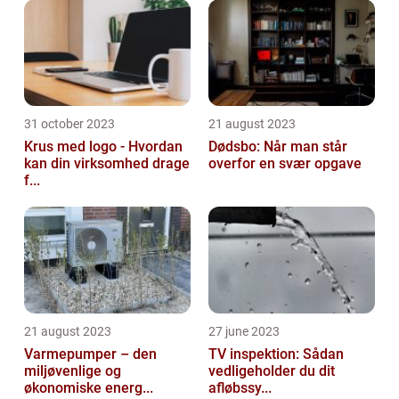
31 october 2023
21 august 2023
Krus med logo - Hvordan
Dødsbo: Når man står
kan din virksomhed drage
overfor en svær opgave
f...
21 august 2023
27 june 2023
Varmepumper – den
TV inspektion: Sådan
miljøvenlige og
vedligeholder du dit
økonomiske energ...
afløbssy...