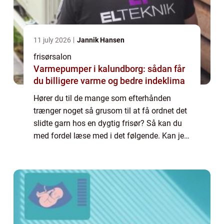
11 july 2026
Jannik Hansen
frisørsalon
Varmepumper i kalundborg: sådan får
du billigere varme og bedre indeklima
Hører du til de mange som efterhånden
trænger noget så grusom til at få ordnet det
slidte garn hos en dygtig frisør? Så kan du
med fordel læse med i det følgende. Kan jeg
ikke bare selv klippe og farve mit hår? Det
kan på ingen måde anbefales selv at...