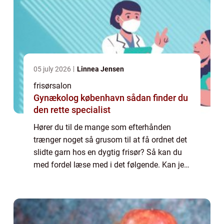
05 july 2026
Linnea Jensen
frisørsalon
Gynækolog københavn sådan finder du
den rette specialist
Hører du til de mange som efterhånden
trænger noget så grusom til at få ordnet det
slidte garn hos en dygtig frisør? Så kan du
med fordel læse med i det følgende. Kan jeg
ikke bare selv klippe og farve mit hår? Det
kan på ingen måde anbefales selv at...