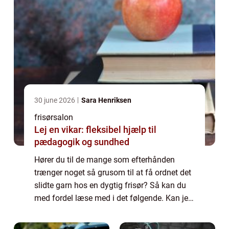
30 june 2026
Sara Henriksen
frisørsalon
Lej en vikar: fleksibel hjælp til
pædagogik og sundhed
Hører du til de mange som efterhånden
trænger noget så grusom til at få ordnet det
slidte garn hos en dygtig frisør? Så kan du
med fordel læse med i det følgende. Kan jeg
ikke bare selv klippe og farve mit hår? Det
kan på ingen måde anbefales selv at...