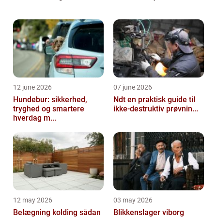
gennem misfarvninger, slidspor, ridser,
skrammer, og en øget tendens til at ...
12 june 2026
07 june 2026
Hundebur: sikkerhed,
Ndt en praktisk guide til
tryghed og smartere
ikke-destruktiv prøvnin...
hverdag m...
12 may 2026
03 may 2026
Belægning kolding sådan
Blikkenslager viborg