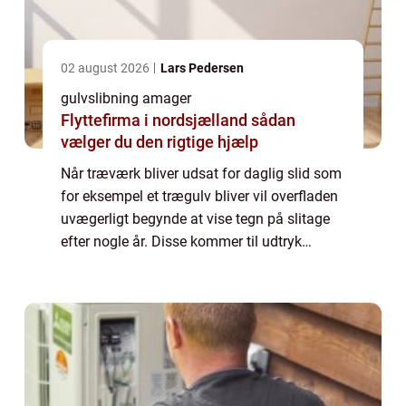
02 august 2026
Lars Pedersen
gulvslibning amager
Flyttefirma i nordsjælland sådan
vælger du den rigtige hjælp
Når træværk bliver udsat for daglig slid som
for eksempel et trægulv bliver vil overfladen
uvægerligt begynde at vise tegn på slitage
efter nogle år. Disse kommer til udtryk
gennem misfarvninger, slidspor, ridser,
skrammer, og en øget tendens til at ...