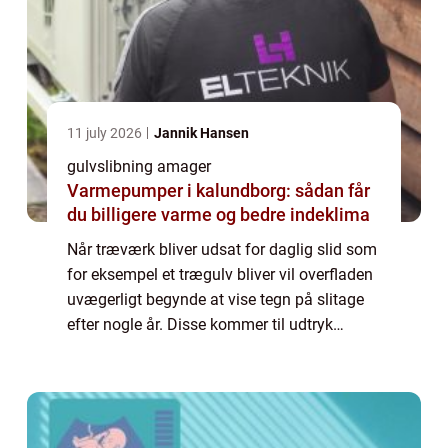
11 july 2026
Jannik Hansen
gulvslibning amager
Varmepumper i kalundborg: sådan får
du billigere varme og bedre indeklima
Når træværk bliver udsat for daglig slid som
for eksempel et trægulv bliver vil overfladen
uvægerligt begynde at vise tegn på slitage
efter nogle år. Disse kommer til udtryk
gennem misfarvninger, slidspor, ridser,
skrammer, og en øget tendens til at ...