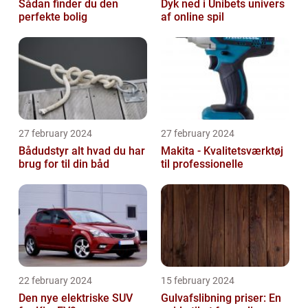
Sådan finder du den
Dyk ned i Unibets univers
perfekte bolig
af online spil
27 february 2024
27 february 2024
Bådudstyr alt hvad du har
Makita - Kvalitetsværktøj
brug for til din båd
til professionelle
22 february 2024
15 february 2024
Den nye elektriske SUV
Gulvafslibning priser: En