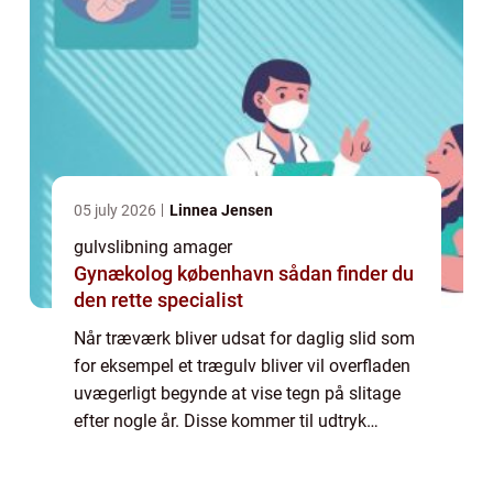
05 july 2026
Linnea Jensen
gulvslibning amager
Gynækolog københavn sådan finder du
den rette specialist
Når træværk bliver udsat for daglig slid som
for eksempel et trægulv bliver vil overfladen
uvægerligt begynde at vise tegn på slitage
efter nogle år. Disse kommer til udtryk
gennem misfarvninger, slidspor, ridser,
skrammer, og en øget tendens til at ...