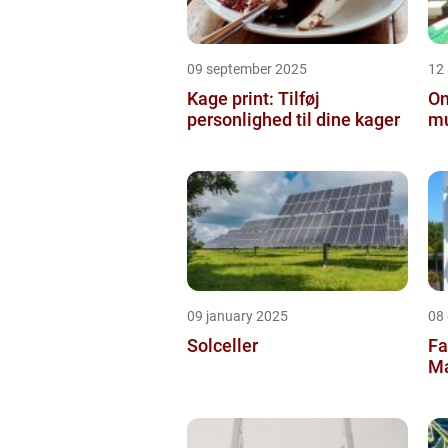
09 september 2025
12
Kage print: Tilføj
On
personlighed til dine kager
mu
09 january 2025
08
Solceller
Fa
Ma