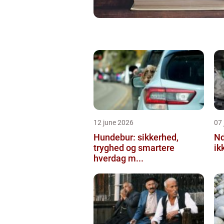
12 june 2026
07 
Hundebur: sikkerhed,
Ndt en praktisk
tryghed og smartere
ik
hverdag m...