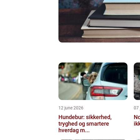
12 june 2026
07 
Hundebur: sikkerhed,
Ndt en praktisk
tryghed og smartere
ik
hverdag m...