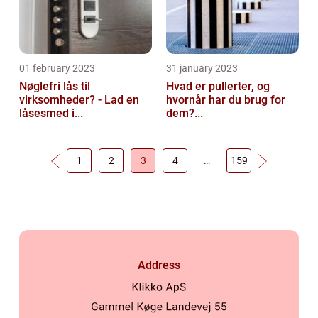
01 february 2023
31 january 2023
Nøglefri lås til
Hvad er pullerter, og
virksomheder? - Lad en
hvornår har du brug for
låsesmed i...
dem?...
1
2
3
4
…
159
Address