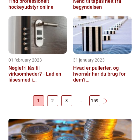
Find professionelt
Kend til tapas helt fra
hockeyudstyr online
begyndelsen
01 february 2023
31 january 2023
Nøglefri lås til
Hvad er pullerter, og
virksomheder? - Lad en
hvornår har du brug for
låsesmed i...
dem?...
1
2
3
…
159