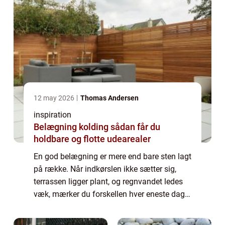
12 may 2026
Thomas Andersen
inspiration
Belægning kolding sådan får du
holdbare og flotte udearealer
En god belægning er mere end bare sten lagt
på række. Når indkørslen ikke sætter sig,
terrassen ligger plant, og regnvandet ledes
væk, mærker du forskellen hver eneste dag.
Mange boligejere i Kolding står med samme
udfordring: De vil have pæne og fun...