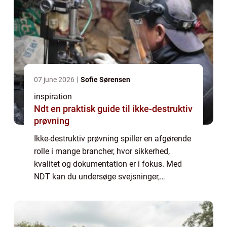
07 june 2026
Sofie Sørensen
inspiration
Ndt en praktisk guide til ikke-destruktiv
prøvning
Ikke-destruktiv prøvning spiller en afgørende
rolle i mange brancher, hvor sikkerhed,
kvalitet og dokumentation er i fokus. Med
NDT kan du undersøge svejsninger,
materialer og konstruktioner for fejl uden at
ødelægge dem. Det sparer både tid og
penge...