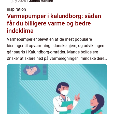
11 july 2026
Jannik Hansen
inspiration
Varmepumper i kalundborg: sådan
får du billigere varme og bedre
indeklima
Varmepumper er blevet en af de mest populære
løsninger til opvarmning i danske hjem, og udviklingen
går stærkt i Kalundborg-området. Mange boligejere
ønsker at skære ned på varmeregningen, mindske deres
CO2-aftryk og samtidig få et mere stabilt og be...