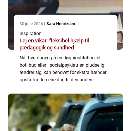
30 june 2026
Sara Henriksen
inspiration
Lej en vikar: fleksibel hjælp til
pædagogik og sundhed
Når hverdagen på en døgninstitution, et
botilbud eller i socialpsykiatrien pludselig
ændrer sig, kan behovet for ekstra hænder
opstå fra den ene dag til den anden.
Sygefravær, akutte indlæggelser, borgere
med øget støttebehov eller nye beboere kan
hu...