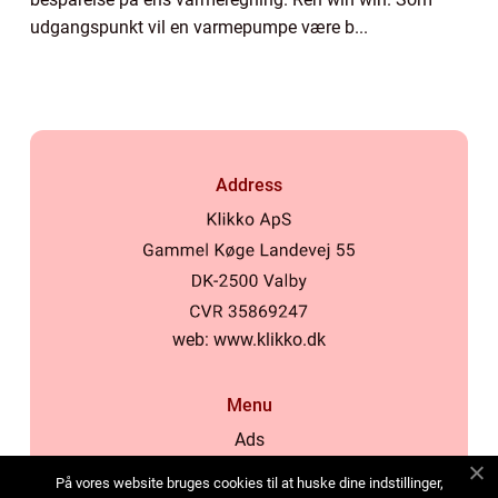
udgangspunkt vil en varmepumpe være b...
Address
web:
www.klikko.dk
Menu
Ads
About Us
På vores website bruges cookies til at huske dine indstillinger,