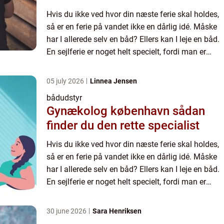
Hvis du ikke ved hvor din næste ferie skal holdes,
så er en ferie på vandet ikke en dårlig idé. Måske
har I allerede selv en båd? Ellers kan I leje en båd.
En sejlferie er noget helt specielt, fordi man er
sammen på en helt anden måde som familie ell...
05 july 2026
Linnea Jensen
bådudstyr
Gynækolog københavn sådan
finder du den rette specialist
Hvis du ikke ved hvor din næste ferie skal holdes,
så er en ferie på vandet ikke en dårlig idé. Måske
har I allerede selv en båd? Ellers kan I leje en båd.
En sejlferie er noget helt specielt, fordi man er
sammen på en helt anden måde som familie ell...
30 june 2026
Sara Henriksen