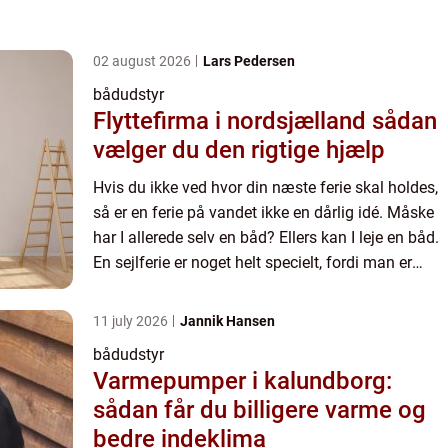
02 august 2026
Lars Pedersen
bådudstyr
Flyttefirma i nordsjælland sådan
vælger du den rigtige hjælp
Hvis du ikke ved hvor din næste ferie skal holdes,
så er en ferie på vandet ikke en dårlig idé. Måske
har I allerede selv en båd? Ellers kan I leje en båd.
En sejlferie er noget helt specielt, fordi man er
sammen på en helt anden måde som familie ell...
11 july 2026
Jannik Hansen
bådudstyr
Varmepumper i kalundborg:
sådan får du billigere varme og
bedre indeklima