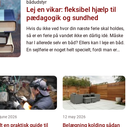
bådudstyr
Lej en vikar: fleksibel hjælp til
pædagogik og sundhed
Hvis du ikke ved hvor din næste ferie skal holdes,
så er en ferie på vandet ikke en dårlig idé. Måske
har I allerede selv en båd? Ellers kan I leje en båd.
En sejlferie er noget helt specielt, fordi man er
sammen på en helt anden måde som familie ell...
june 2026
12 may 2026
 guide til
Belægning kolding sådan