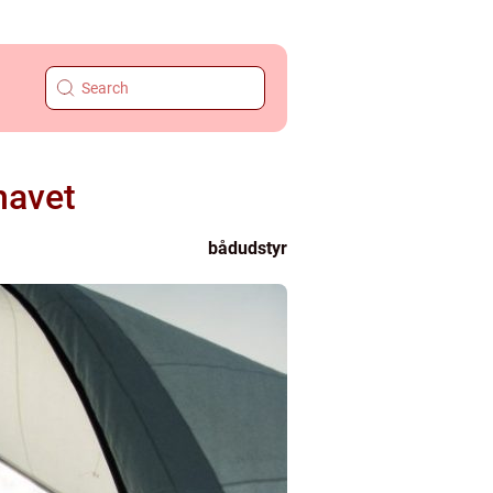
havet
bådudstyr