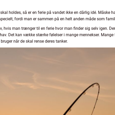
skal holdes, så er en ferie på vandet ikke en dårlig idé. Måske har
lt specielt, fordi man er sammen på en helt anden måde som famili
, hvis man trænger til en ferie hvor man finder sig selv igen. Der
å hav. Det kan vække stærke følelser i mange mennekser. Mange f
bruger når de skal rense deres tanker.