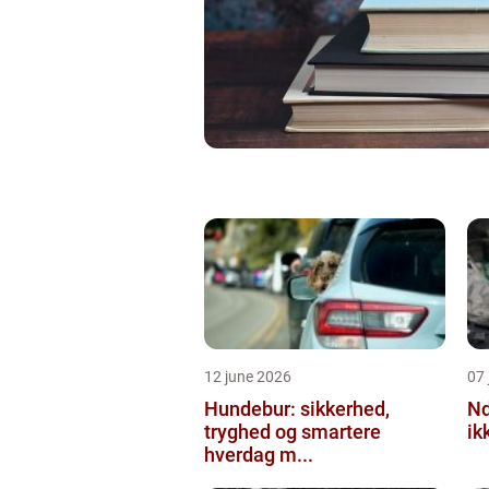
12 june 2026
07 
Hundebur: sikkerhed,
Ndt en praktisk
tryghed og smartere
ik
hverdag m...