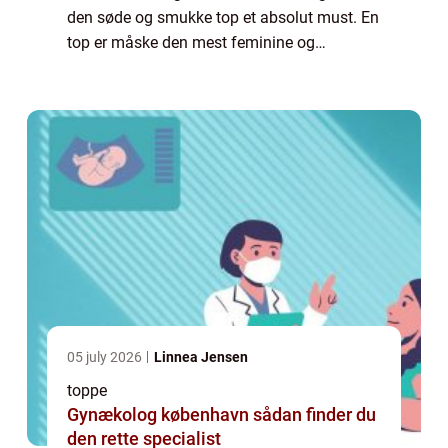
den søde og smukke top et absolut must. En
top er måske den mest feminine og
forførende overdel der findes. Typisk vil en
top på en helt anden måde end en skjorte
el...
05 july 2026
Linnea Jensen
toppe
Gynækolog københavn sådan finder du
den rette specialist