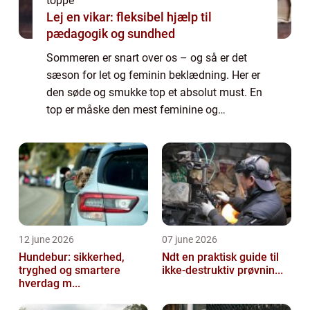
toppe
Lej en vikar: fleksibel hjælp til
pædagogik og sundhed
Sommeren er snart over os – og så er det
sæson for let og feminin beklædning. Her er
den søde og smukke top et absolut must. En
top er måske den mest feminine og
forførende overdel der findes. Typisk vil en
top på en helt anden måde end en skjorte
el...
12 june 2026
07 june 2026
Hundebur: sikkerhed,
Ndt en praktisk guide til
tryghed og smartere
ikke-destruktiv prøvnin...
hverdag m...