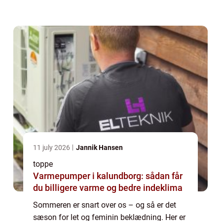
forførende overdel der findes. Typisk vil en
top på en helt anden måde end en skjorte
el...
11 july 2026
Jannik Hansen
toppe
Varmepumper i kalundborg: sådan får
du billigere varme og bedre indeklima
Sommeren er snart over os – og så er det
sæson for let og feminin beklædning. Her er