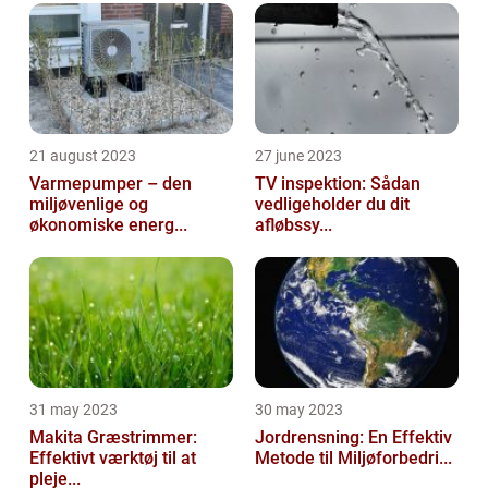
21 august 2023
27 june 2023
Varmepumper – den
TV inspektion: Sådan
miljøvenlige og
vedligeholder du dit
økonomiske energ...
afløbssy...
31 may 2023
30 may 2023
Makita Græstrimmer:
Jordrensning: En Effektiv
Effektivt værktøj til at
Metode til Miljøforbedri...
pleje...